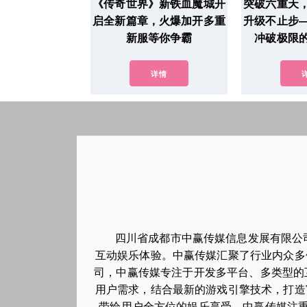
《传奇世界》新铁血魔城开
突破六重天
启全新篇章，火爆加开多重
升级不止步
新服等你争霸
冲破极限
详情
四川省成都市中赢传媒信息发展有限公
互动娱乐体验。中赢传媒汇聚了行业内众多
司，中赢传媒专注于开发多平台、多类型的
用户需求，结合最新的游戏引擎技术，打造
带给用户全方位的娱乐享受。中赢传媒注