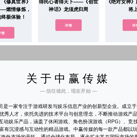
，《修真世界》
得民心者得天下——《创世
《绝对女神》
——燃情修炼，
神话》龙须虎归周
将
的终极体验！
详情
详
详情
关于中赢传媒
— 信任彼此，现在开始 —
司是一家专注于游戏研发与娱乐信息产业的创新型企业。成立于2
优秀人才，依托先进的技术平台与创意理念，不断推动游戏产
互动娱乐产品，涵盖了休闲游戏、角色扮演游戏（RPG）、竞
富有沉浸感与互动性的精品游戏。中赢传媒的每一款产品都以
重海外市场的开拓，通过全球化布局，逐步扩大其在国际市场的影