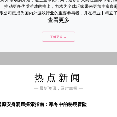
链，推动更多优质游戏的推出，力求为全球玩家带来更加丰富多
限公司已成为国内外游戏行业的重要参与者，并在行业中树立了良好
查看更多
了解更多 →
热点新闻
— 最新资讯，及时掌握 —
雪原安身洞窟探索指南：寒冬中的秘境冒险