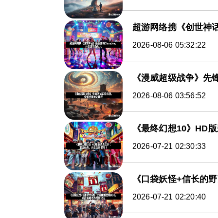
超游网络携《创世神话
2026-08-06 05:32:22
《漫威超级战争》先
2026-08-06 03:56:52
《最终幻想10》HD
2026-07-21 02:30:33
《口袋妖怪+信长的野
2026-07-21 02:20:40