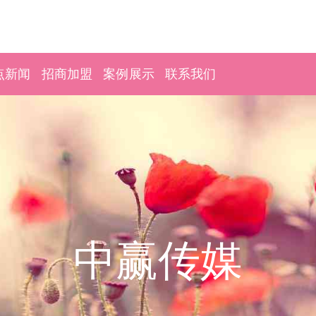
点新闻
招商加盟
案例展示
联系我们
中赢传媒