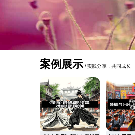
案例展示
/
实践分享，共同成长